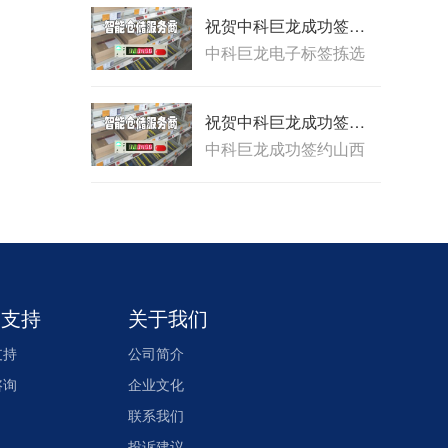
签、RF手持等组成的现
件公司的ERP、WMS进
代物流系统中。
祝贺中科巨龙成功签约安国一方药业有限公司现代物流配送中心仓储升级项目
行数据对接；并应用在
中科巨龙电子标签拣选
包括ERP/WMS、自动化
系统，历经10余年,已经
立库、输送线、电子标
成功地与国内外多家软
签、RF手持等组成的现
件公司的ERP、WMS进
代物流系统中。
祝贺中科巨龙成功签约山西亚宝医药物流配送有限公司现代物流配送中心电子标签拣货系统
行数据对接；并应用在
中科巨龙成功签约山西
包括ERP/WMS、自动化
亚宝医药物流配送有限
立库、输送线、电子标
公司现代物流配送中心
签、RF手持等组成的现
电子标签拣货系统。
代物流系统中。
务支持
关于我们
支持
公司简介
咨询
企业文化
联系我们
投诉建议