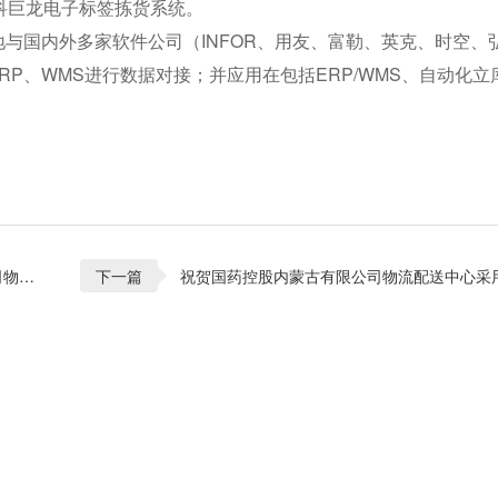
科巨龙电子标签拣货系统。
与国内外多家软件公司（INFOR、用友、富勒、英克、时空、
P、WMS进行数据对接；并应用在包括ERP/WMS、自动化立
祝贺中科巨龙成功签约昆明鑫源堂医药有限公司物流配送中心电子标签拣货系统。
下一篇